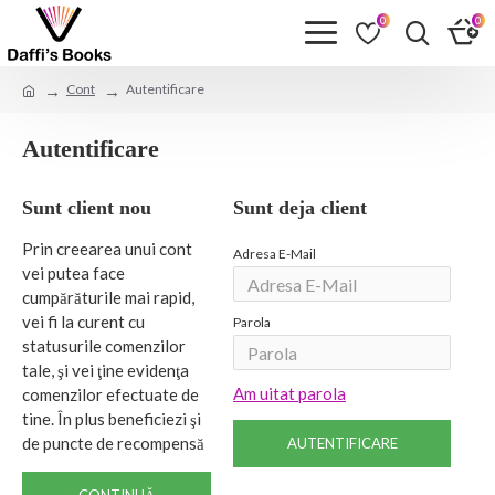
0
0
Cont
Autentificare
Autentificare
Sunt client nou
Sunt deja client
Prin creearea unui cont
Adresa E-Mail
vei putea face
cumpărăturile mai rapid,
vei fi la curent cu
Parola
statusurile comenzilor
tale, şi vei ţine evidenţa
Am uitat parola
comenzilor efectuate de
tine. În plus beneficiezi şi
de puncte de recompensă
AUTENTIFICARE