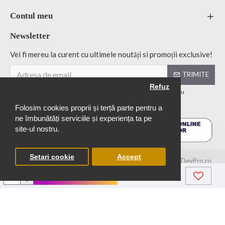
Contul meu
Newsletter
Vei fi mereu la curent cu ultimele noutăți si promoții exclusive!
TRIMITE
Refuz
Facand clic pe butonul "Trimite Comanda", sunteți de acord cu
Politică de confidențialitate
Folosim cookies proprii și terță parte pentru a
ne îmbunătăți serviciile și experiența ta pe
site-ul nostru.
Setari cookie
Accept
© 2026 DaffisBooks.ro - Toate drepturile rezervate - by DevPro.ro
ADAUGĂ ÎN COŞ