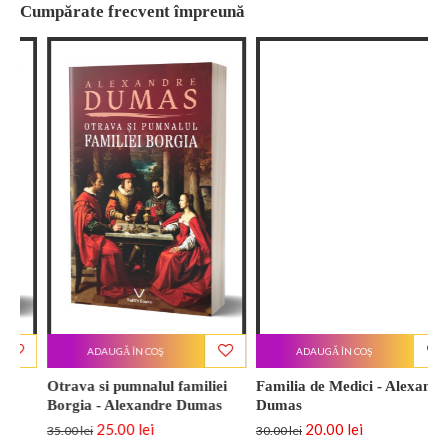
Cumpărate frecvent împreună
ADAUGĂ ÎN COŞ
ADAUGĂ ÎN COŞ
Otrava si pumnalul familiei
Familia de Medici - Alexandre
N
Borgia - Alexandre Dumas
Dumas
D
25.00 lei
20.00 lei
35.00 lei
30.00 lei
3