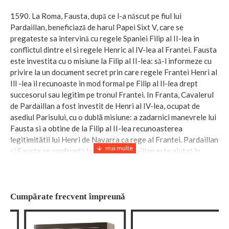
1590. La Roma, Fausta, după ce l-a născut pe fiul lui
Pardaillan, beneficiază de harul Papei Sixt V, care se
pregateste sa intervină cu regele Spaniei Filip al II-lea in
conflictul dintre el si regele Henric al IV-lea al Frantei. Fausta
este investita cu o misiune la Filip al II-lea: să-l informeze cu
privire la un document secret prin care regele Frantei Henri al
Ill -lea il recunoaste in mod formal pe Filip al Il-lea drept
succesorul sau legitim pe tronul Frantei. In Franta, Cavalerul
de Pardaillan a fost investit de Henri al IV-lea, ocupat de
asediul Parisului, cu o dublã misiune: a zadarnici manevrele lui
Fausta si a obtine de la Filip al II-lea recunoasterea
legitimitätii lui Henri de Navarra ca rege al Frantei. Pardaillan
si Fausta se confruntă la Sevilla. Pardaillan este ajutat in
lupta sa de Cervantes, care il recunoaste drept adevaratul
Don Quijote. Va iesi in viata din capcana pusã de Marele
Inchizitor Don Espinoza si Fausta?
Cumpărate frecvent împreună
Volumul are 416 pagini.