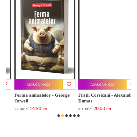
ADAUGĂ ÎN COŞ
ADAUGĂ ÎN COŞ
Ferma animalelor - George
Fratii Corsicani - Alexandre
N
Orwell
Dumas
D
14.90 lei
20.00 lei
22.00 lei
30.00 lei
3