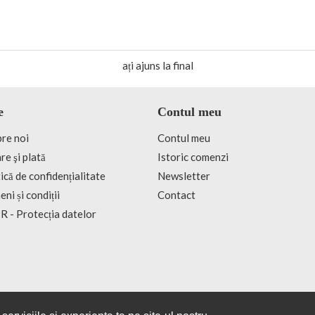
ați ajuns la final
e
Contul meu
re noi
Contul meu
re şi plată
Istoric comenzi
ică de confidențialitate
Newsletter
ni și condiții
Contact
 - Protecția datelor