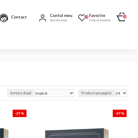
Contul meu
Favorite
Contact
0
0
Sau fă-ți cont
Lista ta favorită
Sortare după:
Produse pe pagină:
-29 %
-29 %