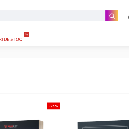
%
RI DE STOC
-25 %