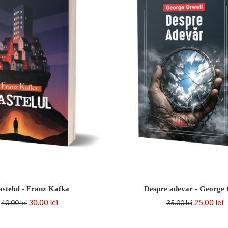
astelul - Franz Kafka
Despre adevar - George 
30.00 lei
25.00 lei
40.00 lei
35.00 lei