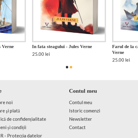
s Verne
In fata steagului - Jules Verne
Farul de la c
Verne
25.00 lei
25.00 lei
e
Contul meu
re noi
Contul meu
re şi plată
Istoric comenzi
ică de confidențialitate
Newsletter
ni și condiții
Contact
 - Protecția datelor