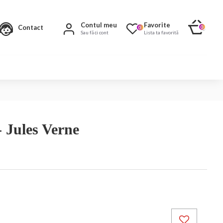
Contul meu
Favorite
Contact
0
0
Sau fă-ți cont
Lista ta favorită
 Jules Verne