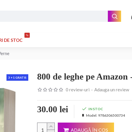
%
RI DE STOC
Verne
800 de leghe pe Amazon -
3 + 1 GRATIS
0 review-uri
-
Adauga un review
30.00 lei
IN STOC
Model:
9786306500734
ADAUGĂ ÎN COŞ