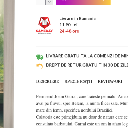
Livrare in Romania
11.90 Lei
24-48 ore
LIVRARE GRATUITA LA COMENZI DE MIN
DREPT DE RETUR GRATUIT IN 30 DE ZIL
DESCRIERE
SPECIFICAȚII
REVIEW-URI
Fermierul Joam Garral, care traieste pe malul Amazon
aval pe fluviu, spre Belém, la nunta fiicei sale. Mu
mare din lemn, specifica nordului Braziliei.
Calatoria este primejduita nu doar de natura care se 
constiinta barbatului. Garral este un om in afara le