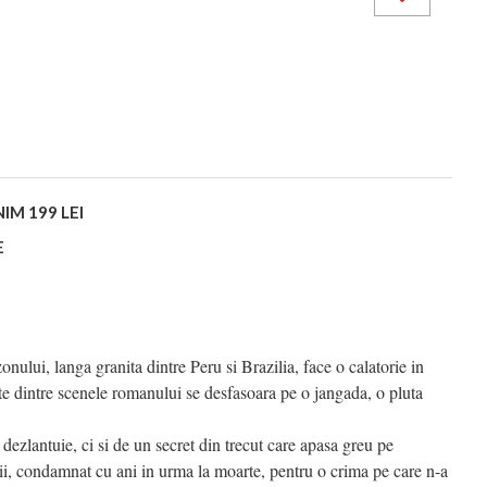
IM 199 LEI
E
ului, langa granita dintre Peru si Brazilia, face o calatorie in
lte dintre scenele romanului se desfasoara pe o jangada, o pluta
dezlantuie, ci si de un secret din trecut care apasa greu pe
gii, condamnat cu ani in urma la moarte, pentru o crima pe care n-a