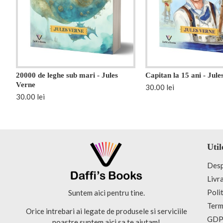
20000 de leghe sub mari - Jules
Capitan la 15 ani - Jule
Verne
30.00 lei
30.00 lei
Util
Desp
Livra
Polit
Suntem aici pentru tine.
Terme
Orice intrebari ai legate de produsele si serviciile
GDPR
noastre suntem aici sa te ajutam!