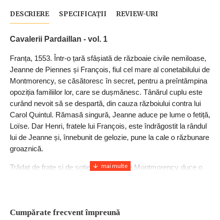
DESCRIERE
SPECIFICAȚII
REVIEW-URI
Cavalerii Pardaillan - vol. 1
Franța, 1553. Într-o țară sfâșiată de războaie civile nemiloase,
Jeanne de Piennes și François, fiul cel mare al conetabilului de
Montmorency, se căsătoresc în secret, pentru a preîntâmpina
opoziția familiilor lor, care se dușmănesc. Tânărul cuplu este
curând nevoit să se despartă, din cauza războiului contra lui
Carol Quintul. Rămasă singură, Jeanne aduce pe lume o fetiță,
Loïse. Dar Henri, fratele lui François, este îndrăgostit la rândul
lui de Jeanne și, înnebunit de gelozie, pune la cale o răzbunare
groaznică.
Trădat de frate și de soție, François de Montmorency duce o
viață tristă și izolată, dar secretele pe care tânărul cavaler de
Pardaillan i le dezvăluie aruncă o nouă perspectivă asupra
acestei tragedii de familie. Va reuși mareșalul să își
regăsească soția și să își cunoască fiica? Caterina de Medici
Cumpărate frecvent împreună